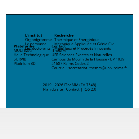
L'institut
Recherche
Organigramme
Thermique et Energétique
Le personnel
Mécanique Appliquée et Génie Civil
Plateforme
Contact
Les doctorants
Matériaux et Procédés Innovants
MULTIMAT
ITheMM
Halle Technologique
UFR Sciences Exactes et Naturelles
SURVIB
Campus du Moulin de la Housse - BP 1039
Platinium 3D
51687 Reims Cedex 2
Courriel : secretariat-ithemm@univ-reims.fr
2019 - 2026 ITheMM (EA 7548)
Plan du site
|
Contact
|
RSS 2.0