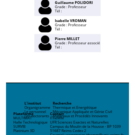
Guillaume POLIDORI
Grade : Professeur
Tél :
Isabelle VROMAN
Grade : Professeur
Tél :
Pierre MILLET
Grade : Professeur associé
Tél :
L'institut
Recherche
Organigramme
Thermique et Energétique
Le personnel
Mécanique Appliquée et Génie Civil
Plateforme
Contact
Les doctorants
Matériaux et Procédés Innovants
MULTIMAT
ITheMM
Halle Technologique
UFR Sciences Exactes et Naturelles
SURVIB
Campus du Moulin de la Housse - BP 1039
Platinium 3D
51687 Reims Cedex 2
Courriel : secretariat-ithemm@univ-reims.fr