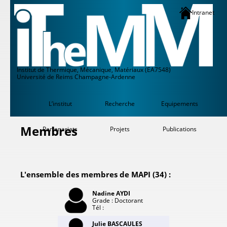
Intranet
Institut de Thermique, Mécanique, Matériaux (EA7548)
Université de Reims Champagne-Ardenne
L’institut
Recherche
Equipements
Membres
Partenariats
Projets
Publications
L'ensemble des membres de MAPI (34) :
Nadine AYDI
Grade : Doctorant
Tél :
Julie BASCAULES