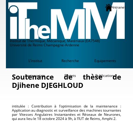
Intranet
Institut de Thermique, Mécanique, Matériaux (EA7548)
Université de Reims Champagne-Ardenne
L’institut
Recherche
Equipements
Soutenance de thèse de
Partenariats
Projets
Publications
Djihene DJEGHLOUD
intitulée : Contribution à l’optimisation de la maintenance :
Application au diagnostic et surveillance des machines tournantes
par Vitesses Angulaires Instantanées et Réseaux de Neurones,
qui aura lieu le 18 octobre 2024 à 9h, à l’IUT de Reims, Amphi 2.