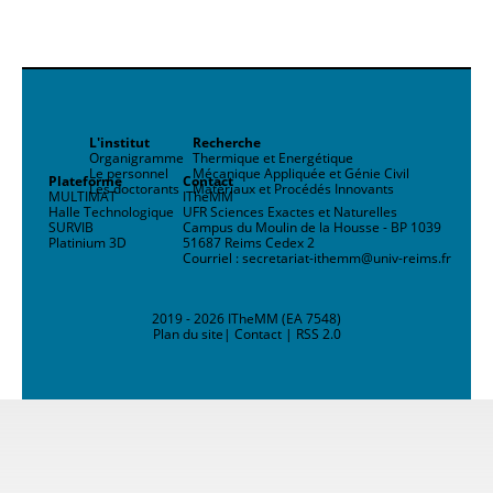
L'institut
Recherche
Organigramme
Thermique et Energétique
Le personnel
Mécanique Appliquée et Génie Civil
Plateforme
Contact
Les doctorants
Matériaux et Procédés Innovants
MULTIMAT
ITheMM
Halle Technologique
UFR Sciences Exactes et Naturelles
SURVIB
Campus du Moulin de la Housse - BP 1039
Platinium 3D
51687 Reims Cedex 2
Courriel : secretariat-ithemm@univ-reims.fr
2019 - 2026 ITheMM (EA 7548)
Plan du site
|
Contact
|
RSS 2.0