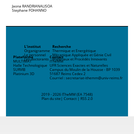
Jaona RANDRIANALISOA
Stephane FOHANNO
L'institut
Recherche
Organigramme
Thermique et Energétique
Le personnel
Mécanique Appliquée et Génie Civil
Plateforme
Contact
Les doctorants
Matériaux et Procédés Innovants
MULTIMAT
ITheMM
Halle Technologique
UFR Sciences Exactes et Naturelles
SURVIB
Campus du Moulin de la Housse - BP 1039
Platinium 3D
51687 Reims Cedex 2
Courriel : secretariat-ithemm@univ-reims.fr
2019 - 2026 ITheMM (EA 7548)
Plan du site
|
Contact
|
RSS 2.0