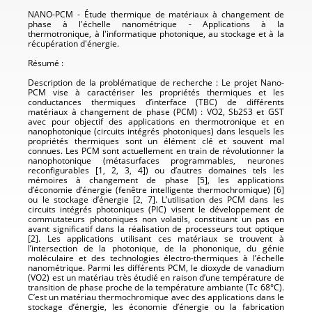
NANO-PCM - Étude thermique de matériaux à changement de
phase à l'échelle nanométrique - Applications à la
thermotronique, à l'informatique photonique, au stockage et à la
récupération d'énergie.
Résumé :
Description de la problématique de recherche : Le projet Nano-
PCM vise à caractériser les propriétés thermiques et les
conductances thermiques d’interface (TBC) de différents
matériaux à changement de phase (PCM) : VO2, Sb2S3 et GST
avec pour objectif des applications en thermotronique et en
nanophotonique (circuits intégrés photoniques) dans lesquels les
propriétés thermiques sont un élément clé et souvent mal
connues. Les PCM sont actuellement en train de révolutionner la
nanophotonique (métasurfaces programmables, neurones
reconfigurables [1, 2, 3, 4]) ou d’autres domaines tels les
mémoires à changement de phase [5], les applications
d’économie d’énergie (fenêtre intelligente thermochromique) [6]
ou le stockage d’énergie [2, 7]. L’utilisation des PCM dans les
circuits intégrés photoniques (PIC) visent le développement de
commutateurs photoniques non volatils, constituant un pas en
avant significatif dans la réalisation de processeurs tout optique
[2]. Les applications utilisant ces matériaux se trouvent à
l’intersection de la photonique, de la phononique, du génie
moléculaire et des technologies électro-thermiques à l’échelle
nanométrique. Parmi les différents PCM, le dioxyde de vanadium
(VO2) est un matériau très étudié en raison d’une température de
transition de phase proche de la température ambiante (Tc 68°C).
C’est un matériau thermochromique avec des applications dans le
stockage d’énergie, les économie d’énergie ou la fabrication