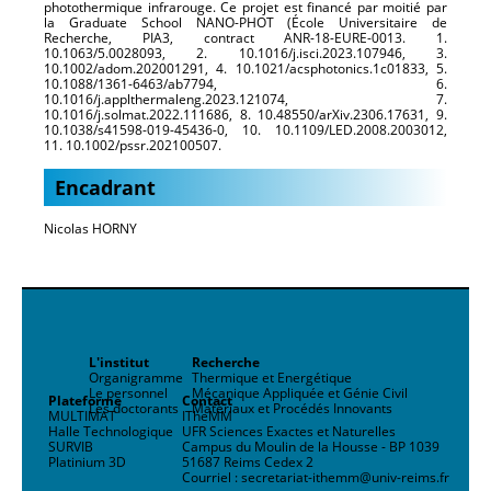
photothermique infrarouge. Ce projet est financé par moitié par
la Graduate School NANO-PHOT (École Universitaire de
Recherche, PIA3, contract ANR-18-EURE-0013. 1.
10.1063/5.0028093, 2. 10.1016/j.isci.2023.107946, 3.
10.1002/adom.202001291, 4. 10.1021/acsphotonics.1c01833, 5.
10.1088/1361-6463/ab7794, 6.
10.1016/j.applthermaleng.2023.121074, 7.
10.1016/j.solmat.2022.111686, 8. 10.48550/arXiv.2306.17631, 9.
10.1038/s41598-019-45436-0, 10. 10.1109/LED.2008.2003012,
11. 10.1002/pssr.202100507.
Encadrant
Nicolas HORNY
L'institut
Recherche
Organigramme
Thermique et Energétique
Le personnel
Mécanique Appliquée et Génie Civil
Plateforme
Contact
Les doctorants
Matériaux et Procédés Innovants
MULTIMAT
ITheMM
Halle Technologique
UFR Sciences Exactes et Naturelles
SURVIB
Campus du Moulin de la Housse - BP 1039
Platinium 3D
51687 Reims Cedex 2
Courriel : secretariat-ithemm@univ-reims.fr