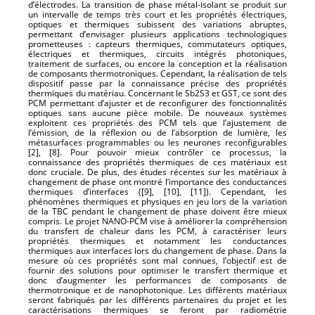
d’électrodes. La transition de phase métal-isolant se produit sur
un intervalle de temps très court et les propriétés électriques,
optiques et thermiques subissent des variations abruptes,
permettant d’envisager plusieurs applications technologiques
prometteuses : capteurs thermiques, commutateurs optiques,
électriques et thermiques, circuits intégrés photoniques,
traitement de surfaces, ou encore la conception et la réalisation
de composants thermotroniques. Cependant, la réalisation de tels
dispositif passe par la connaissance précise des propriétés
thermiques du matériau. Concernant le Sb2S3 et GST, ce sont des
PCM permettant d’ajuster et de reconfigurer des fonctionnalités
optiques sans aucune pièce mobile. De nouveaux systèmes
exploitent ces propriétés des PCM tels que l’ajustement de
l’émission, de la réflexion ou de l’absorption de lumière, les
métasurfaces programmables ou les neurones reconfigurables
[2], [8]. Pour pouvoir mieux contrôler ce processus, la
connaissance des propriétés thermiques de ces matériaux est
donc cruciale. De plus, des études récentes sur les matériaux à
changement de phase ont montré l’importance des conductances
thermiques d’interfaces ([9], [10], [11]). Cependant, les
phénomènes thermiques et physiques en jeu lors de la variation
de la TBC pendant le changement de phase doivent être mieux
compris. Le projet NANO-PCM vise à améliorer la compréhension
du transfert de chaleur dans les PCM, à caractériser leurs
propriétés thermiques et notamment les conductances
thermiques aux interfaces lors du changement de phase. Dans la
mesure où ces propriétés sont mal connues, l’objectif est de
fournir des solutions pour optimiser le transfert thermique et
donc d’augmenter les performances de composants de
thermotronique et de nanophotonique. Les différents matériaux
seront fabriqués par les différents partenaires du projet et les
caractérisations thermiques se feront par radiométrie