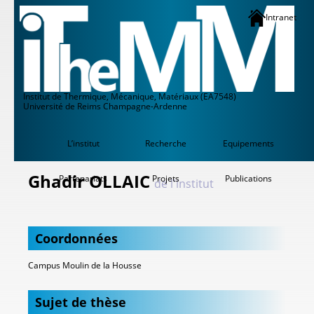
Intranet
Institut de Thermique, Mécanique, Matériaux (EA7548)
Université de Reims Champagne-Ardenne
L’institut
Recherche
Equipements
Ghadir OLLAIC
Partenariats
Projets
Publications
de l'institut
Coordonnées
Campus Moulin de la Housse
Sujet de thèse